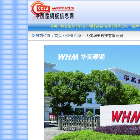
首页
│
协会组织
│
协会刊物
│
政策法规
│
经济运行
│
技术
当前位置：
首页
>>
企业介绍
>>无锡华美科技有限公司