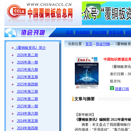
首页
│
协会组织
│
协会刊物
│
政策法规
│
经
当前位置：
首页
—
协会刊物
—
《覆铜板资讯
《覆铜板资讯》简介
2026年第二期
中国知识资源总
2026年第一期
《覆铜板资讯》
2025年第六期
发行日期：20
2025年第五期
双月刊
2025年第四期
我要订阅
2025年第三期
2025年第二期
文章与摘要
2025年第一期
2024年第六期
【新年献词】
《覆铜板资讯》编辑部 2022年新年
2024年第五期
摘要：本文盘点了我国覆铜板行业在
2024年第四期
词作描述：“开局良好”、“着力拓展”