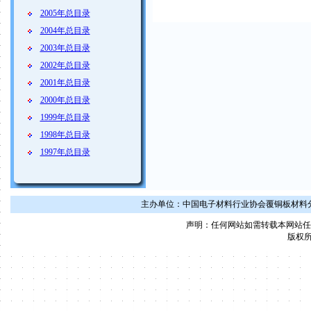
2005年总目录
2004年总目录
2003年总目录
2002年总目录
2001年总目录
2000年总目录
1999年总目录
1998年总目录
1997年总目录
主办单位：中国电子材料行业协会覆铜板材料分会 联系
声明：任何网站如需转载本网站任
版权