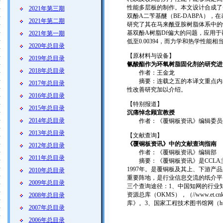
性能多层板的制作。本文设计合成了
2021年第三期
双酚A二苄基醚（BE-DABPA）
2021年第二期
研究了其在马来酰亚胺树脂体系中的
基双酚A树脂Df偏大的问题，应用于覆
2021年第一期
低至0.00394，而力学和热学性能相
2020年总目录
【原材料与设备】
2019年总目录
氰酸酯作为环氧树脂固化剂的研究进
2018年总目录
作者：王金龙
摘要：连载之五的本译文重点内容
2017年总目录
性改善研究加以介绍。
2016年总目录
【特别报道】
2015年总目录
沉痛悼念顾宜教授
2014年总目录
作者：《覆铜板资讯》编辑委员
2013年总目录
【文献查询】
《覆铜板资讯》中的文献查询指南
2012年总目录
作者：《覆铜板资讯》编辑部
2011年总目录
摘要：《覆铜板资讯》是CCLA
1997年。是覆铜板及其上、下游产
2010年总目录
重要阵地，是行业信息交流的纸介平
2009年总目录
三个查询途径：1、中国知网的行业
资源总库（OKMS），（//www.et.c
2008年总目录
库》。3、国家工程技术图书馆网（https://netl
2007年总目录
2006年总目录