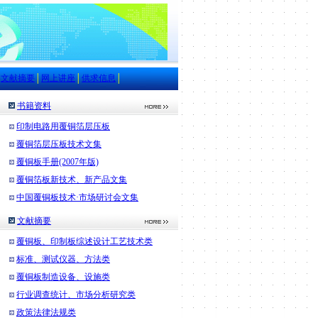
│
文献摘要
│
网上讲座
│
供求信息
│
书籍资料
印制电路用覆铜箔层压板
覆铜箔层压板技术文集
覆铜板手册(2007年版)
覆铜箔板新技术、新产品文集
中国覆铜板技术·市场研讨会文集
文献摘要
覆铜板、印制板综述设计工艺技术类
标准、测试仪器、方法类
覆铜板制造设备、设施类
行业调查统计、市场分析研究类
政策法律法规类