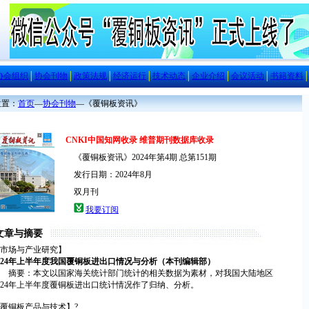
协会组织
│
协会刊物
│
政策法规
│
经济运行
│
技术动态
│
企业介绍
│
会议活动
│
书籍资料
置：
首页
—
协会刊物
—
《覆铜板资讯》
CNKI中国知网收录 维普期刊数据库收录
《覆铜板资讯》2024年第4期 总第151期
发行日期：2024年8月
双月刊
我要订阅
文章与摘要
市场与产业研究】
024年上半年度我国覆铜板进出口情况与分析（本刊编辑部）
摘要：本文以国家海关统计部门统计的相关数据为素材，对我国大陆地区
024年上半年度覆铜板进出口统计情况作了归纳、分析。
覆铜板产品与技术】?