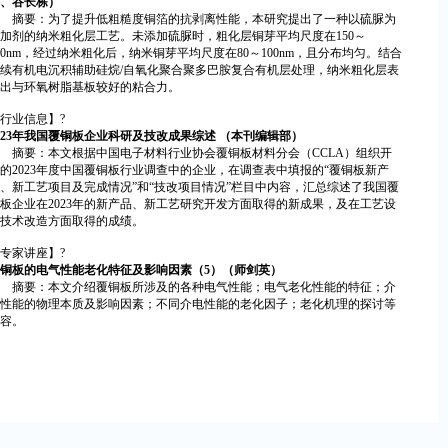
、谷长栋）
摘要：为了提升低粗糙度铜箔的抗剥离性能，本研究提出了一种以硫脲为
加剂的纳米粗化层工艺。未添加硫脲时，粗化层铜芽平均尺度在150～
00nm，经过纳米粗化后，纳米铜芽平均尺度在80～100nm，且分布均匀。结合
续有机电沉积辅助硅烷/自氧化聚合聚多巴胺复合有机层处理，纳米粗化层表
出与环氧树脂基板较好的粘合力。
行业信息】?
023年我国覆铜板企业科研及技改成果综述 （本刊编辑部）
摘要：本文根据中国电子材料行业协会覆铜板材料分会（CCLA）组织开
的2023年度中国覆铜板行业调查中的企业，在调查表中填报的“覆铜板新产
、新工艺项目及完成情况”和“技改项目情况”栏目中内容，汇总综述了我国覆
板企业在2023年的新产品、新工艺研究开发方面取得的新成果，及在工艺设
技术改造方面取得的成绩。
专家讲座】?
铜板的电气性能老化特征及影响因素（5）（师剑英）
摘要：本文介绍覆铜板所涉及的各种电气性能；电气老化性能的特征；介
性能的物理本质及影响因素；不同介电性能的老化因子；老化机理的探讨等
容。