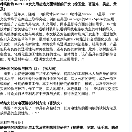
种高耐热360°LED发光用超透光覆铜板的开发（徐玉莹、张运东、吴超、黄
及）
要：近年来，随着LED的尺寸从Mini-LED缩小至Micro-LED显示，360°
光技术终于在商业上取得突破，例如在美国Las Vegas的MSG Sphere的应用，
时也提升了在室内外装潢、灯光照明、同步显影等方面的创新需求。360°发
技术的开发关键在于LED透明封装和以透明导线电路板为主的材料的导入，
提高整体的发光性与可视性。本文以乙烯基酯类树脂为开发主体，通过预聚
应引入乙烯基苯等单体，最后引入引发剂与耐UV树脂进行交联固化反应，成
开发出一款具有高耐热性、耐黄变和高透明度的铜箔基板。结果表明，产品
但具有良好的透明性与耐黄变性能，还有良好的耐热性。此外，该树脂还具
密度低、轻质化且加工性能良好的优点。整体而言，该产品具有优异的综合
能，可满足材料在LED透明发光技术上的应用需求。??
利分析的经验与技巧（5）（祝大同）
摘要：为促进覆铜板产品技术的开发、提高我们工程技术人员自身的覆铜
技术水平，对相关专利做准确且快速的检索、深入分析的研究，成为一项不
或缺的、长期的重要工作。本文对专利研究的重要性、模式，以及专利分析
实践经验与技巧，作了广泛、深入地阐述。本连载篇（5），继续通过交流实
例，讨论如何从专利内容中辨真与拾真，获得收益的问题。??
粘结力低介电覆铜板试制方法（张洪文）
摘要：本文介绍了一种具有高粘结力、低介电性能的覆铜板的试制方法及
成样品的主要性能。? ???
原材料与设备】
解铜箔的纳米粗化层工艺及抗剥离性能研究?（祝梦俊、罗辉、徐千惠、陈盈